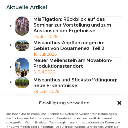
Aktuelle Artikel
MisTigation: Rückblick auf das
Seminar zur Vorstellung und zum
Austausch der Ergebnisse
23. Juli 2026
Miscanthus-Anpflanzungen im
Gebiet von Douarnenez: Teil 2
16. Juli 2026
Neuer Meilenstein am Novabiom-
Produktionsstandort
6. Juli 2026
Miscanthus und Stickstoffdüngung:
neue Erkenntnisse
29. Juni 2026
Miscanthus-Projekt im Ballungsraum
Einwilligung verwalten
Beauvais – Akt 2: die Anpflanzungen
3. Juni 2026
Um Ihnen das bestmögliche Erlebnis zu bieten, verwenden wir Technologien
wie Cookies, um Informationen auf Geräten zu speichern und/oder darauf
zuzugreifen. Wenn Sie diesen Technologien zustimmen, können wir Daten wie
Ihr Surfverhalten oder eindeutige IDs auf dieser Website verarbeiten. Wenn Sie