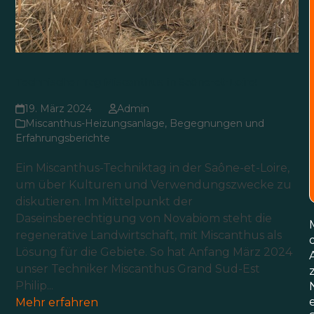
Technischer Tag Miscanthus in Saône-et-Loire!
19. März 2024
Admin
Miscanthus-Heizungsanlage
,
Begegnungen und
Erfahrungsberichte
Ein Miscanthus-Techniktag in der Saône-et-Loire,
um über Kulturen und Verwendungszwecke zu
diskutieren. Im Mittelpunkt der
Daseinsberechtigung von Novabiom steht die
regenerative Landwirtschaft, mit Miscanthus als
Lösung für die Gebiete. So hat Anfang März 2024
unser Techniker Miscanthus Grand Sud-Est
Philip...
Mehr erfahren