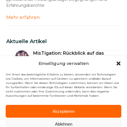
Erfahrungsberichte
Mehr erfahren
Aktuelle Artikel
MisTigation: Rückblick auf das
Seminar zur Vorstellung und zum
Einwilligung verwalten
Austausch der Ergebnisse
23. Juli 2026
Um Ihnen das bestmögliche Erlebnis zu bieten, verwenden wir Technologien
Miscanthus-Anpflanzungen im
wie Cookies, um Informationen auf Geräten zu speichern und/oder darauf
Gebiet von Douarnenez: Teil 2
zuzugreifen. Wenn Sie diesen Technologien zustimmen, können wir Daten wie
Ihr Surfverhalten oder eindeutige IDs auf dieser Website verarbeiten. Wenn Sie
16. Juli 2026
nicht zustimmen oder Ihre Zustimmung widerrufen, kann dies negative
Neuer Meilenstein am Novabiom-
Auswirkungen auf bestimmte Funktionen und Merkmale haben.
Produktionsstandort
6. Juli 2026
Akzeptieren
Miscanthus und Stickstoffdüngung:
neue Erkenntnisse
Ablehnen
29. Juni 2026