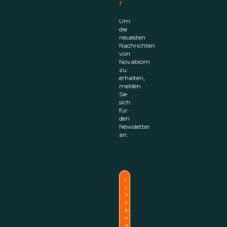
r
Um
die
neuesten
Nachrichten
von
Novabiom
zu
erhalten,
melden
Sie
sich
für
den
Newsletter
an.