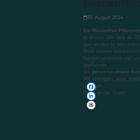
Miscanthu
30. August 2024
Die Miscanthus-Pflanzsai
In diesem Jahr fand die Pf
aber letztlich für Miscanth
Dank unseres reaktionsschn
hundert Landwirten und La
bepflanzen.
Wir
gehen
nun
erneut durc
Wir ermutigen, wenn mögli
managen.
Bravo an das Team!