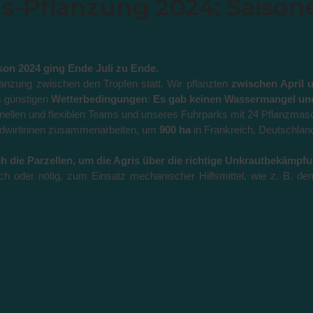
s-Pflanzung 2024: Saison
son 2024 ging Ende Juli zu Ende.
lanzung zwischen den Tropfen statt. Wir pflanzten
zwischen April u
us günstigen
Wetterbedingungen
:
Es gab keinen Wassermangel und
ellen und flexiblen Teams und unseres Fuhrparks mit 24 Pflanzmasc
ndwirtinnen zusammenarbeiten, um
900 ha
in Frankreich, Deutschlan
h die Parzellen, um die Agris über die richtige Unkrautbekämpfu
ch oder nötig, zum Einsatz mechanischer Hilfsmittel, wie z. B. de