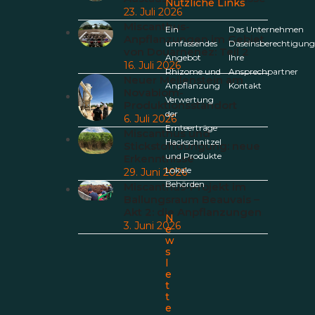
Nützliche Links
23. Juli 2026
Miscanthus-
Ein
Das Unternehmen
Anpflanzungen im Gebiet
umfassendes
Daseinsberechtigun
von Douarnenez: Teil 2
Angebot
Ihre
16. Juli 2026
Rhizome und
Ansprechpartner
Neuer Meilenstein am
Anpflanzung
Kontakt
Novabiom-
Verwertung
Produktionsstandort
der
6. Juli 2026
Ernteerträge
Miscanthus und
Hackschnitzel
Stickstoffdüngung: neue
und Produkte
Erkenntnisse
Lokale
29. Juni 2026
Behörden
Miscanthus-Projekt im
Ballungsraum Beauvais –
Akt 2: die Anpflanzungen
N
3. Juni 2026
e
w
s
l
e
t
t
e