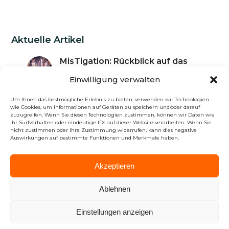
Aktuelle Artikel
MisTigation: Rückblick auf das
Seminar zur Vorstellung und zum
Einwilligung verwalten
Austausch der Ergebnisse
23. Juli 2026
Um Ihnen das bestmögliche Erlebnis zu bieten, verwenden wir Technologien
Miscanthus-Anpflanzungen im
wie Cookies, um Informationen auf Geräten zu speichern und/oder darauf
Gebiet von Douarnenez: Teil 2
zuzugreifen. Wenn Sie diesen Technologien zustimmen, können wir Daten wie
Ihr Surfverhalten oder eindeutige IDs auf dieser Website verarbeiten. Wenn Sie
16. Juli 2026
nicht zustimmen oder Ihre Zustimmung widerrufen, kann dies negative
Neuer Meilenstein am Novabiom-
Auswirkungen auf bestimmte Funktionen und Merkmale haben.
Produktionsstandort
6. Juli 2026
Akzeptieren
Miscanthus und Stickstoffdüngung:
neue Erkenntnisse
Ablehnen
29. Juni 2026
Miscanthus-Projekt im Ballungsraum
Beauvais – Akt 2: die Anpflanzungen
Einstellungen anzeigen
3. Juni 2026