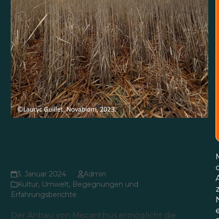
Kohlenstoffspeicherung durch Miscanthus: eine Tonne
CO2 /ha/Jahr
3. Januar 2024
Admin
Kultur
,
Umwelt
,
Begegnungen und
Erfahrungsberichte
Der Anbau von Miscanthus ermöglicht die