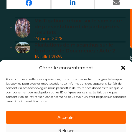
Articles récents
MisTigation : retour sur le séminaire
de présentation et de partage des
résultats
23 juillet 2026
Plantations de miscanthus sur le
territoire de Douarnenez : Acte 2
16 juillet 2026
Nouvelle étape sur le site de
Gérer le consentement
production Novabiom
6 juillet 2026
Pour offrir les meilleures expériences, nous utilisons des technologies telles que
Miscanthus et fertilisation azotée :
l
les cookies pour stocker et/ou accéder aux informations des appareils. Le fait de
consentir à ces technologies nous permettra de traiter des données telles que le
nouveaux éléments
comportement de navigation ou les ID uniques sur ce site. Le fait de ne pas
29 juin 2026
consentir ou de retirer son consentement peut avoir un effet négatif sur certaines
Projet Miscanthus à l’agglo de
caractéristiques et fonctions.
Beauvais – Acte 2 : les plantations
3 juin 2026
Accepter
Refuser