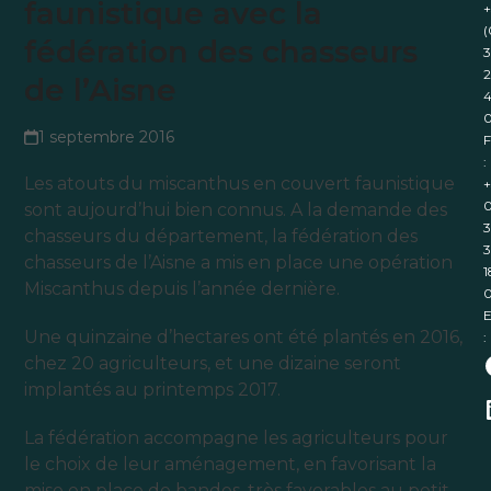
faunistique avec la
+
(
fédération des chasseurs
3
2
de l’Aisne
4
1 septembre 2016
F
:
Les atouts du miscanthus en couvert faunistique
+
0
sont aujourd’hui bien connus. A la demande des
3
chasseurs du département, la fédération des
3
chasseurs de l’Aisne a mis en place une opération
1
Miscanthus depuis l’année dernière.
E
Une quinzaine d’hectares ont été plantés en 2016,
:
chez 20 agriculteurs, et une dizaine seront
implantés au printemps 2017.
La fédération accompagne les agriculteurs pour
le choix de leur aménagement, en favorisant la
mise en place de bandes, très favorables au petit