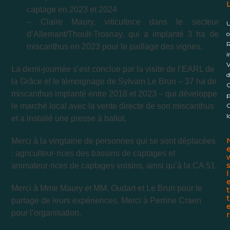
L
captage en 2023 et 2024
– Claire Maury, viticultrice dans le secteur
U
c
d’Allemant/Thoult-Trosnay, qui a implanté 3 ha de
R
miscanthus en 2023 pour le paillage des vignes.
i
V
La demi-journée s’est conclue par la visite de l’EARL de
d
la Grâce et le témoignage de Sylvain Le Brun – 37 ha de
C
miscanthus implanté entre 2018 et 2023 – qui développe
p
C
le marché local avec la vente directe de son miscanthus
l
et a installé une presse à ballot.
Merci à la vingtaine de personnes qui se sont déplacées
: agriculteur·rices des bassins de captages et
animateur·rices de captages voisins, ainsi qu’à la CA 51.
l
Merci à Mme Maury et MM. Oudart et Le Brun pour le
t
t
partage de leurs expériences. Merci à Perrine Craen
pour l’organisation.
r