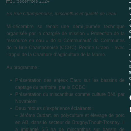
30 décembre 2024
+
(
En Brie Champenoise, miscanthus et qualité de l’eau.
3
2
4
Mi-décembre se tenait une demi-journée technique
organisée par la chargée de mission « Protection de la
F
ressource en eau » de la Communauté de Communes
:
de la Brie Champenoise (CCBC), Perrine Craen – avec
+
l’appui de la Chambre d’agriculture de la Marne.
0
3
3
Au programme :
1
Présentation des enjeux Eaux sur les bassins de
E
captage du territoire, par la CCBC
:
Présentation du miscanthus comme culture BNI, par
Novabiom
Deux retours d’expérience éclairants :
– Jérôme Oudart, en polyculture et élevage de porc
en AB, dans le secteur de Brugny/Thoult-Trosnay. Il
a implanté 6,5 ha de miscanthus sur bassin de