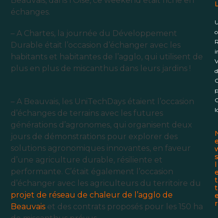
Beauvais
, dans l’Oise, ce weekend était riche en
L
échanges.
U
c
– A Chartes, la journée du
Développement
R
Durable
était l’occasion d’échanger avec les
i
habitants et habitantes de l’agglo, qui utilisent de
V
plus en plus de miscanthus dans leurs jardins !
d
C
p
C
– A Beauvais, les UniTechDays étaient l’occasion
l
d’échanges de terrains avec les futures
générations d’agronomes, qui organisent deux
jours de démonstrations pour explorer des
solutions agronomiques innovantes, en faveur
d’une agriculture durable, résiliente et
l
performante. C’était également l’occasion
t
d’échanger avec les agriculteurs du territoire du
t
projet de réseau de chaleur de l’agglo de
r
Beauvais
et des contrats proposés pour les 150 ha