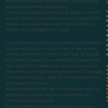
différents candidats énergéticiens pour la partie
L
approvisionnement miscanthus.
U
L’entreprise Dalkia a remporté et signé le contrat
c
avec la CAB pour la construction et la gestion du
R
Réseau de chaleur. Nous avons donc signé un
i
contrat entre Novabiom et Dalkia
V
d
C
Depuis plusieurs mois, nous travaillons activement
p
avec les agriculteurs du territoire et les services
C
Environnement et Protection de l’Eau de la CAB,
l
la
Chambre d’agriculture de l’Oise
et l’
Agence de
l’eau Seine-Normandie
pour la mise en place de
miscanthus sur les Aires d’Alimentation et Captage
prioritaires de l’agglo, dans un but de protection
l
de la ressource en eau.
Nous sommes en train de contractualiser avec les
t
t
agriculteurs concernés pour commencer à
mettre en place le projet.
r
Dans le même temps, les agriculteurs sont en