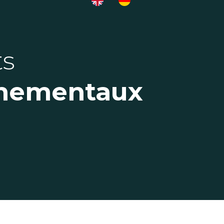
ts
nnementaux