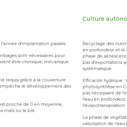
Culture auto
s l’année d’implantation passée.
Recyclage des nutrim
en profondeur et le 
erbages sont nécessaires pour
phase de sénescence,
euvent être chimique, mécanique
pas d’exportations si
systématique.
st requis grâce à la couverture
Efficacité hydrique 
qui empêche le développement des
photosynthèse en C4, t
pas nécessaire de l’i
l’eau en profondeur
 est proche de 0 en moyenne,
l’évapotranspiration.
e maïs ou le blé.
La phase de végétat
valorisation de l’eau 