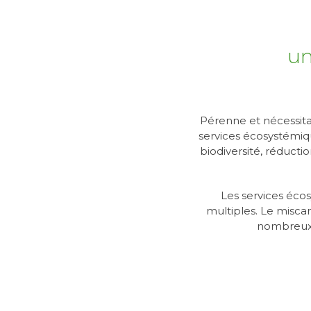
un
Pérenne et nécessita
services écosystémiqu
biodiversité, réducti
Les services éco
multiples. Le misca
nombreux