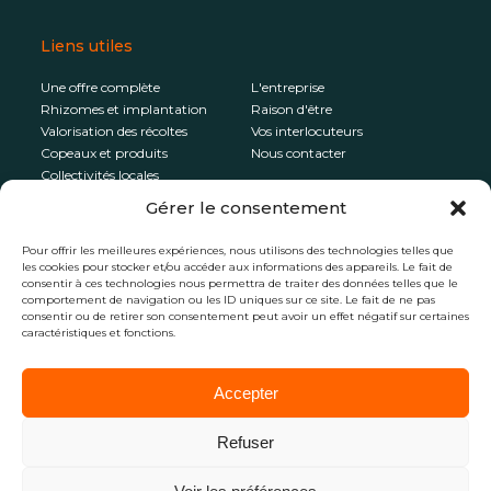
Liens utiles
Une offre complète
L'entreprise
Rhizomes et implantation
Raison d'être
Valorisation des récoltes
Vos interlocuteurs
Copeaux et produits
Nous contacter
Collectivités locales
Gérer le consentement
Newsletter
Pour offrir les meilleures expériences, nous utilisons des technologies telles que
les cookies pour stocker et/ou accéder aux informations des appareils. Le fait de
Pour recevoir les dernières news de
consentir à ces technologies nous permettra de traiter des données telles que le
Novabiom, inscrivez-vous à la newsletter
comportement de navigation ou les ID uniques sur ce site. Le fait de ne pas
consentir ou de retirer son consentement peut avoir un effet négatif sur certaines
caractéristiques et fonctions.
Accepter
Refuser
En vous abonnant à la newsletter, vous
autorisez Novabiom à vous envoyer des mails