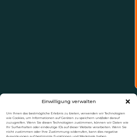
Einwilligung verwalten
Um Ihnen das bestmögliche Erlebnis zu bieten, verwenden wir Technologien
wie Cookies, um Informationen auf Geräten zu speichern und/oder darauf
zuzugreifen. Wenn Sie diesen Technologien zustimmen, können wir Daten wie
Ihr Surfverhalten oder eindeutige IDs auf dieser Website verarbeiten. Wenn Sie
nicht zustimmen oder Ihre Zustimmung widerrufen, kann dies negative
Auswirkungen auf bestimmte Funktionen und Merkmale haben.