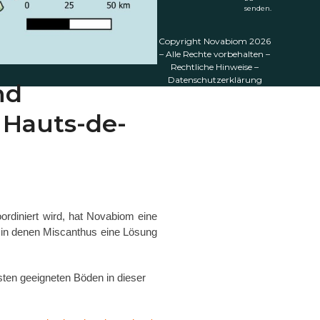
senden.
Copyright
Novabiom
2026
– Alle Rechte vorbehalten –
Rechtliche Hinweise
–
Datenschutzerklärung
nd
 Hauts-de-
diniert wird, hat Novabiom eine
, in denen Miscanthus eine Lösung
ten geeigneten Böden in dieser