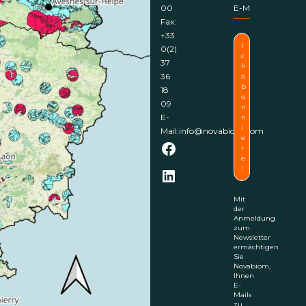
00
Fax:
+33
0(2)
37
36
18
09
E-
Mail:
info@novabiom.com
Facebook
LinkedIn
Mit
der
Anmeldung
zum
Newsletter
ermächtigen
Sie
Novabiom,
Ihnen
E-
Mails
zu