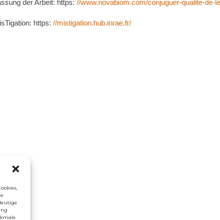
sung der Arbeit: https:
//www.novabiom.com/conjuguer-qualite-de-le
sTigation: https:
//mistigation.hub.inrae.fr/
ookies,
ie
deutige
ung
rkmale