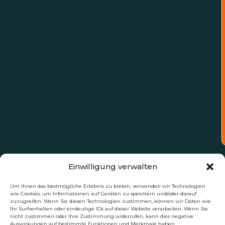
Einwilligung verwalten
Um Ihnen das bestmögliche Erlebnis zu bieten, verwenden wir Technologien
wie Cookies, um Informationen auf Geräten zu speichern und/oder darauf
zuzugreifen. Wenn Sie diesen Technologien zustimmen, können wir Daten wie
Ihr Surfverhalten oder eindeutige IDs auf dieser Website verarbeiten. Wenn Sie
nicht zustimmen oder Ihre Zustimmung widerrufen, kann dies negative
Auswirkungen auf bestimmte Funktionen und Merkmale haben.