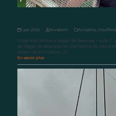
Projet Miscanthus à l’agglo de Beauvais – Acte 2 : le
3 juin 2026
Novabiom
Actualités
,
Chaufferi
Projet Miscanthus à l’agglo de Beauvais – Acte 2 
de l’agglo de Beauvais, les plantations de misca
session de plantations : 25…
En savoir plus