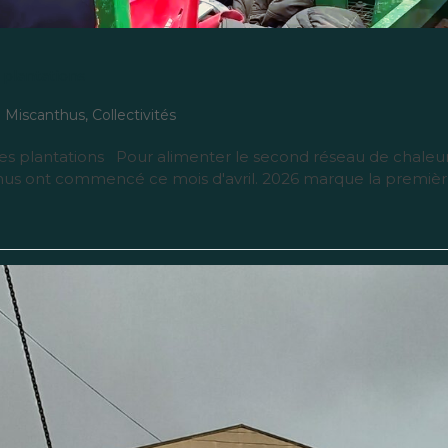
s plantations
e Miscanthus
,
Collectivités
: les plantations Pour alimenter le second réseau de chaleu
nthus ont commencé ce mois d'avril. 2026 marque la premiè