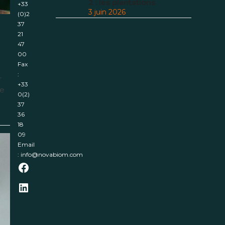
2 : les plantations
+33
3 juin 2026
(0)2
37
21
47
00
Fax
:
r
+33
re
0(2)
37
36
18
09
Email
:
info@novabiom.com
Facebook
LinkedIn