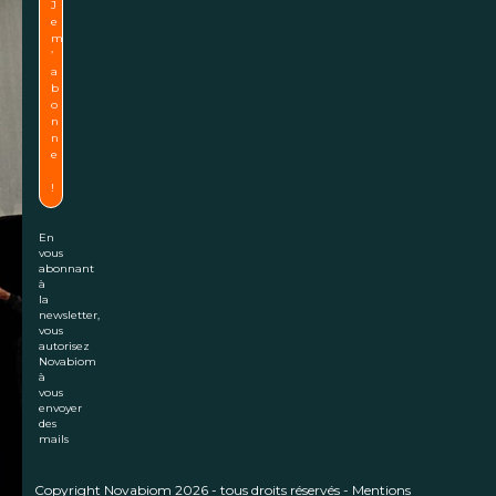
En
vous
abonnant
à
la
newsletter,
vous
autorisez
Novabiom
à
vous
envoyer
des
mails
Copyright
Novabiom
2026 - tous droits réservés -
Mentions