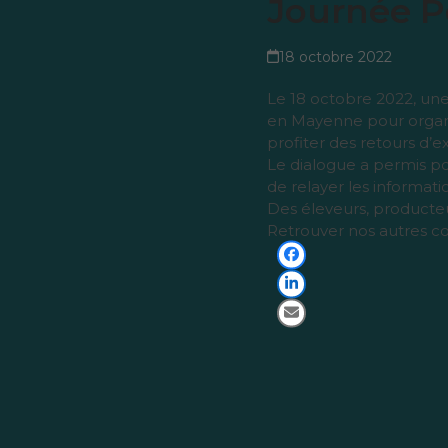
Journée P
18 octobre 2022
Le 18 octobre 2022, une
en Mayenne pour organis
profiter des retours d’
Le dialogue a permis po
de relayer les informat
Des éleveurs, producteu
Retrouver nos autres c