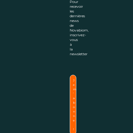
Pour
recevoir
les
dernières
news
de
Novabiom,
inscrivez-
vous
à
la
newsletter