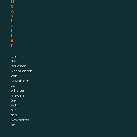
N
e
w
s
l
e
t
t
e
r
Um
die
neuesten
Nachrichten
von
Novabiom
zu
erhalten,
melden
Sie
sich
für
den
Newsletter
an.