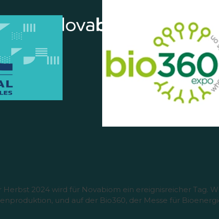
Herbst 2024 wird für Novabiom ein ereignisreicher Tag. W
zenproduktion, und auf der Bio360, der Messe für Bioenerg