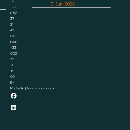
Tel.
3. Juni 2026
+33
(0)2
37
21
47
00
Fax:
+33
0(2)
37
36
18
09
E-
Mail:
info@novabiom.com
Facebook
LinkedIn