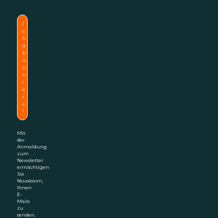
Mit
der
Anmeldung
zum
Newsletter
ermächtigen
Sie
Novabiom,
Ihnen
E-
Mails
zu
senden.