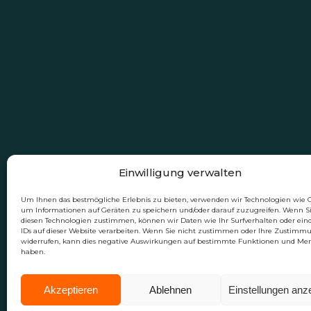
Einwilligung verwalten
Um Ihnen das bestmögliche Erlebnis zu bieten, verwenden wir Technologien wie C
um Informationen auf Geräten zu speichern und/oder darauf zuzugreifen. Wenn S
diesen Technologien zustimmen, können wir Daten wie Ihr Surfverhalten oder ein
IDs auf dieser Website verarbeiten. Wenn Sie nicht zustimmen oder Ihre Zustimm
widerrufen, kann dies negative Auswirkungen auf bestimmte Funktionen und Me
haben.
Akzeptieren
Ablehnen
Einstellungen anz