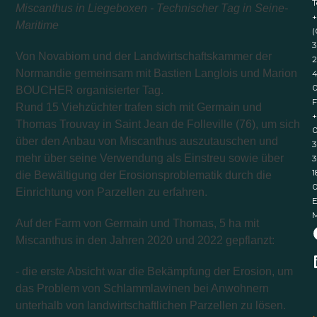
T
Miscanthus in Liegeboxen - Technischer Tag in Seine-
+
Maritime
(
3
Von Novabiom und der Landwirtschaftskammer der
2
Normandie gemeinsam mit Bastien Langlois und Marion
4
BOUCHER organisierter Tag.
F
Rund 15 Viehzüchter trafen sich mit Germain und
+
Thomas Trouvay in Saint Jean de Folleville (76), um sich
0
über den Anbau von Miscanthus auszutauschen und
3
mehr über seine Verwendung als Einstreu sowie über
3
1
die Bewältigung der Erosionsproblematik durch die
Einrichtung von Parzellen zu erfahren.
E
M
Auf der Farm von Germain und Thomas,
5 ha mit
Miscanthus in den Jahren 2020 und 2022 gepflanzt:
- die erste Absicht war die Bekämpfung der Erosion, um
das Problem von Schlammlawinen bei Anwohnern
unterhalb von landwirtschaftlichen Parzellen zu lösen.