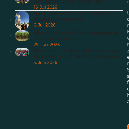
Gebiet von Douarnenez: Teil 2
r
16. Juli 2026
Neuer Meilenstein am Novabiom-
Produktionsstandort
6. Juli 2026
Miscanthus und Stickstoffdüngung:
neue Erkenntnisse
29. Juni 2026
Miscanthus-Projekt im Ballungsraum
Beauvais – Akt 2: die Anpflanzungen
3. Juni 2026