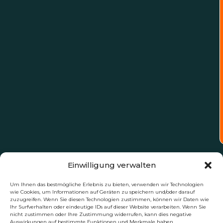
Einwilligung verwalten
Um Ihnen das bestmögliche Erlebnis zu bieten, verwenden wir Technologien
wie Cookies, um Informationen auf Geräten zu speichern und/oder darauf
zuzugreifen. Wenn Sie diesen Technologien zustimmen, können wir Daten wie
Ihr Surfverhalten oder eindeutige IDs auf dieser Website verarbeiten. Wenn Sie
nicht zustimmen oder Ihre Zustimmung widerrufen, kann dies negative
Auswirkungen auf bestimmte Funktionen und Merkmale haben.