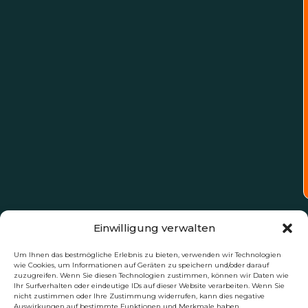
Einwilligung verwalten
Um Ihnen das bestmögliche Erlebnis zu bieten, verwenden wir Technologien
wie Cookies, um Informationen auf Geräten zu speichern und/oder darauf
zuzugreifen. Wenn Sie diesen Technologien zustimmen, können wir Daten wie
Ihr Surfverhalten oder eindeutige IDs auf dieser Website verarbeiten. Wenn Sie
nicht zustimmen oder Ihre Zustimmung widerrufen, kann dies negative
Auswirkungen auf bestimmte Funktionen und Merkmale haben.