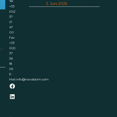
Tel.
3. Juni 2026
+33
(0)2
37
21
47
00
Fax:
+33
0(2)
or
37
36
18
09
E-
Mail:
info@novabiom.com
Facebook
LinkedIn