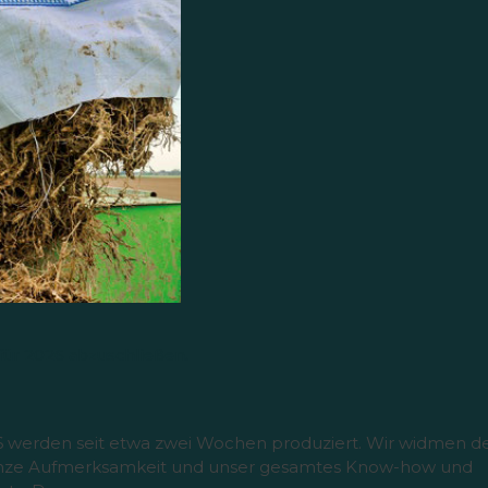
 für 2026 abzuschließen.
6 werden seit etwa zwei Wochen produziert. Wir widmen d
anze Aufmerksamkeit und unser gesamtes Know-how und