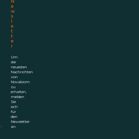
N
e
w
s
l
e
t
t
e
r
Um
die
neuesten
Nachrichten
von
Novabiom
zu
erhalten,
melden
Sie
sich
für
den
Newsletter
er
an.