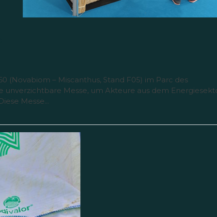
0
360 (Novabiom – Miscanthus, Stand F05) im Parc des
 eine unverzichtbare Messe, um Akteure aus dem Energiesekt
Diese Messe...