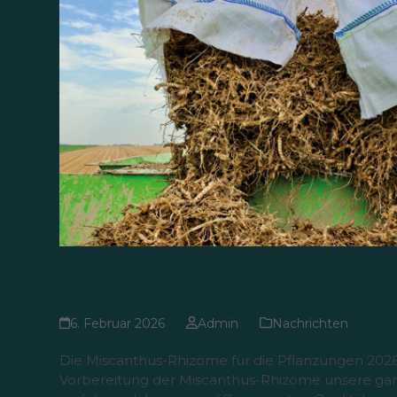
Miscanthus-Rhizome: Es ist Zeit, Ihre Bestellungen
6. Februar 2026
Admin
Nachrichten
Die Miscanthus-Rhizome für die Pflanzungen 202
Vorbereitung der Miscanthus-Rhizome unsere g