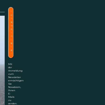
Mit
der
Anmeldung
zum
Newsletter
ermächtigen
Sie
Novabiom,
Ihnen
E-
Mails
zu
senden.