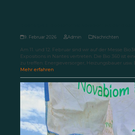
Bioenergie & Bioökonomie: Novabiom auf der Bio36
9. Februar 2026
Admin
Nachrichten
Am 11. und 12. Februar sind wir auf der Messe Bio
Expositions in Nantes vertreten. Die Bio 360 ist
zu treffen: Energieversorger, Heizungsbauer usw. 
Mehr erfahren